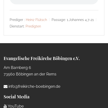
Prediger :
Heinz Flütsch
Passage:
1.Johannes 4,7-21
Dienstart:
Predigten
Evangelische Freikirche Böbingen e.V.
Am Barnberg 6
73560 Böbingen an der Rems
info@freikirche-boebingen.de
Social Media
YouTube