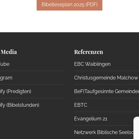
Bibelleseplan 2025 (PDF)
 Media
Referenzen
ube
EBC Waiblingen
agram
Christusgemeinde Malchow
fy (Predigten)
BeF(Taufgesinnte Gemeinde
fy (Bibelstunden)
EBTC
Evangelium 21
Netzwerk Biblische Seelsor