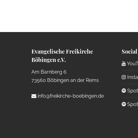
Evangelische Freikirche
Social
Böbingen e.V.
YouT
Am Barnberg 6
Inst
73560 Böbingen an der Rems
Spoti
info@freikirche-boebingen.de
Spoti