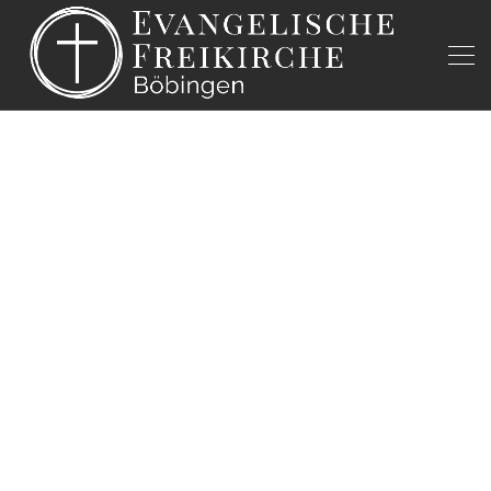
Onesimus, durch die Gnade verändert (Folge
#03)
Philemon, von der Gnade geprägt (Folge
#02)