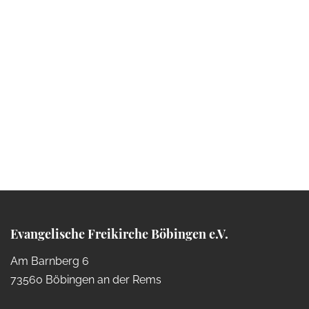
Vollkommene Liebe – Unterwegs mit
meinem Hirten (Folge 11)
Evangelische Freikirche Böbingen e.V.
Am Barnberg 6
73560 Böbingen an der Rems