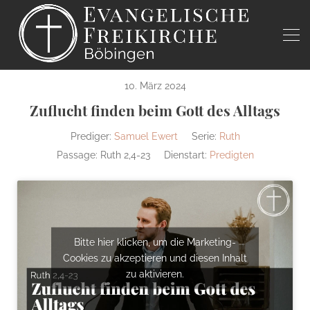
10. März 2024
Zuflucht finden beim Gott des Alltags
Prediger:
Samuel Ewert
Serie:
Ruth
Passage:
Ruth 2,4-23
Dienstart:
Predigten
Bitte hier klicken, um die Marketing-
Cookies zu akzeptieren und diesen Inhalt
zu aktivieren.