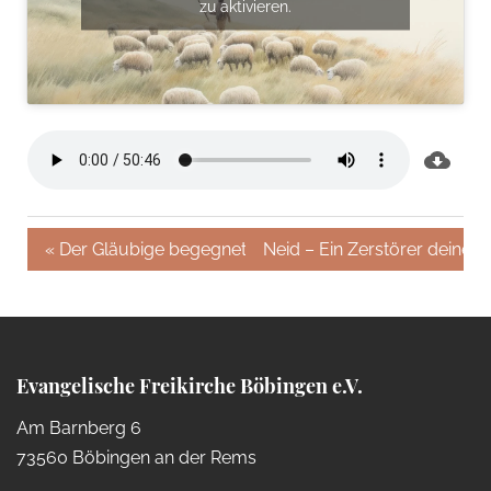
zu aktivieren.
« Der Gläubige begegnet Jesus
Neid – Ein Zerstörer deines
Evangelische Freikirche Böbingen e.V.
Am Barnberg 6
73560 Böbingen an der Rems