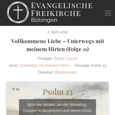
2. April 2025
Vollkommene Liebe – Unterwegs mit
meinem Hirten (Folge 11)
Prediger:
Daniel Janzen
Serie:
Unterwegs mit meinem Hirten
Passage:
Psalm 23
Dienstart:
Bibelstunden
Bitte hier klicken, um die Marketing-
Cookies zu akzeptieren und diesen Inhalt