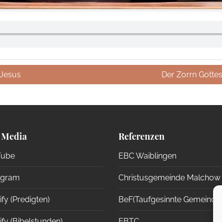
 Jesus
Der Zorrn Gotte
 Media
Referenzen
ube
EBC Waiblingen
agram
Christusgemeinde Malchow
fy (Predigten)
BeF(Taufgesinnte Gemeinde
fy (Bibelstunden)
EBTC