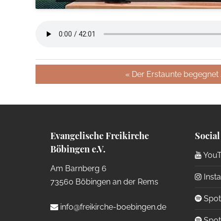
« Der Erstaunte begegnet
Evangelische Freikirche
Social
Böbingen e.V.
YouT
Am Barnberg 6
Inst
73560 Böbingen an der Rems
Spoti
info@freikirche-boebingen.de
Spoti