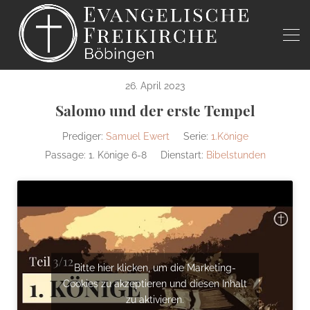
26. April 2023
Salomo und der erste Tempel
Prediger:
Samuel Ewert
Serie:
1.Könige
Passage:
1. Könige 6-8
Dienstart:
Bibelstunden
Bitte hier klicken, um die Marketing-
Cookies zu akzeptieren und diesen Inhalt
zu aktivieren.