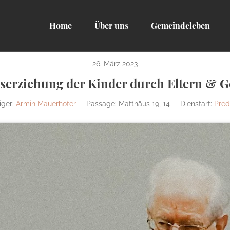
Home
Über uns
Gemeindeleben
26. März 2023
serziehung der Kinder durch Eltern & 
iger:
Armin Mauerhofer
Passage:
Matthäus 19, 14
Dienstart:
Pred