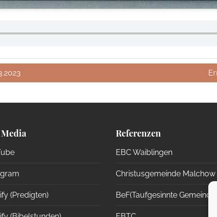
3.2023
Er
 Media
Referenzen
ube
EBC Waiblingen
agram
Christusgemeinde Malchow
fy (Predigten)
BeF(Taufgesinnte Gemeinde
fy (Bibelstunden)
EBTC