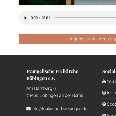
« Jugendstunde vom 31.0
Evangelische Freikirche
Social
Böbingen e.V.
YouT
Am Barnberg 6
Inst
73560 Böbingen an der Rems
Spoti
info@freikirche-boebingen.de
Spoti