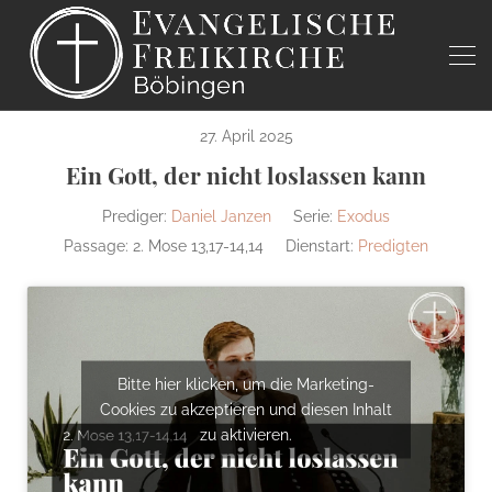
27. April 2025
Ein Gott, der nicht loslassen kann
Prediger:
Daniel Janzen
Serie:
Exodus
Passage:
2. Mose 13,17-14,14
Dienstart:
Predigten
Bitte hier klicken, um die Marketing-
Cookies zu akzeptieren und diesen Inhalt
zu aktivieren.