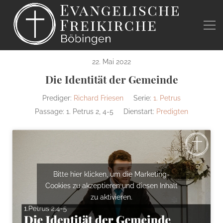
22. Mai 2022
Die Identität der Gemeinde
Prediger:
Richard Friesen
Serie:
1. Petrus
Passage:
1. Petrus 2, 4-5
Dienstart:
Predigten
Bitte hier klicken, um die Marketing-
Cookies zu akzeptieren und diesen Inhalt
zu aktivieren.