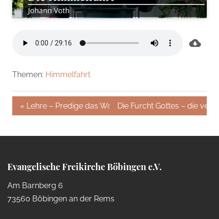
Themen:
Himmelfahrt
« Lehre – Predige das Wort
Die Furcht Gottes – die verg
Evangelische Freikirche Böbingen e.V.
Am Barnberg 6
73560 Böbingen an der Rems