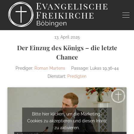
13. April 2025
Der Einzug des Königs – die letzte
Chance
Prediger:
Roman Martens
Passage:
Lukas 19,36-44
Dienstart:
Predigten
Bitte hier klicken, um die Marketing-
Cookies zu akzeptieren und diesen Inhalt
zu aktivieren.