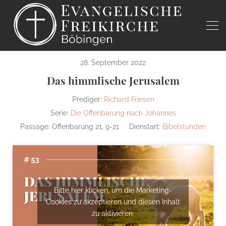
28. September 2022
Das himmlische Jerusalem
Prediger:
Richard Friesen
Serie:
Die Offenbarung nach Johannes
Passage:
Offenbarung 21, 9-21
Dienstart:
Bibelstunden
Bitte hier klicken, um die Marketing-
Cookies zu akzeptieren und diesen Inhalt
zu aktivieren.