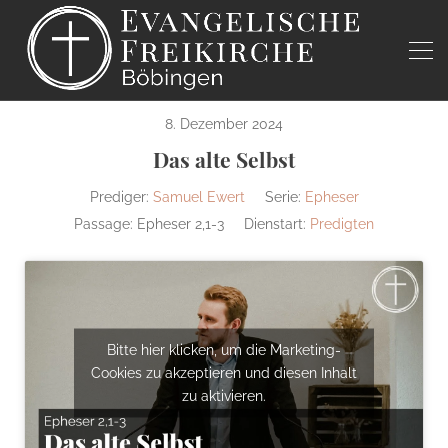
8. Dezember 2024
Das alte Selbst
Prediger:
Samuel Ewert
Serie:
Epheser
Passage:
Epheser 2,1-3
Dienstart:
Predigten
Bitte hier klicken, um die Marketing-
Cookies zu akzeptieren und diesen Inhalt
zu aktivieren.