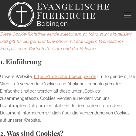
Diese Cookie-Richtlinie wurde zuletzt am 27. März 2024 aktualisiert
und gilt für Bürger und Einwohner mit ständigem Wohnsitz im
Europäischen Wirtschaftsraum und der Schweiz.
1. Einführung
Unsere Website,
https://freikirche-boebingen.de
(im folgenden: „Die
Website“) verwendet Cookies und ähnliche Technologien (der
Einfachheit halber werden all diese unter „Cookies“
zusammengefasst). Cookies werden außerdem von uns
beauftragten Drittparteien platziert. In dem unten stehendem
Dokument informieren wir dich über die Verwendung von Cookies
auf unserer Website.
2. Was sind Cookies?