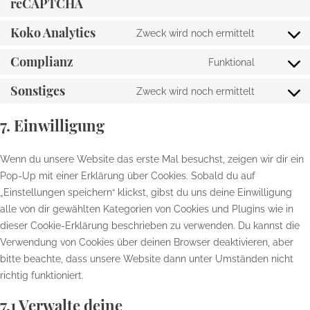
Consent
reCAPTCHA
wordfenc
to
Koko Analytics
Zweck wird noch ermittelt
service
Consent
google-
to
Complianz
Funktional
recaptch
Consent
service
to
Sonstiges
koko-
Zweck wird noch ermittelt
Consent
service
analytics
to
complian
7. Einwilligung
service
sonstiges
Wenn du unsere Website das erste Mal besuchst, zeigen wir dir ein
Pop-Up mit einer Erklärung über Cookies. Sobald du auf
„Einstellungen speichern“ klickst, gibst du uns deine Einwilligung
alle von dir gewählten Kategorien von Cookies und Plugins wie in
dieser Cookie-Erklärung beschrieben zu verwenden. Du kannst die
Verwendung von Cookies über deinen Browser deaktivieren, aber
bitte beachte, dass unsere Website dann unter Umständen nicht
richtig funktioniert.
7.1 Verwalte deine