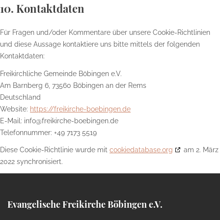
10. Kontaktdaten
Für Fragen und/oder Kommentare über unsere Cookie-Richtlinien
und diese Aussage kontaktiere uns bitte mittels der folgenden
Kontaktdaten:
Freikirchliche Gemeinde Böbingen e.V.
Am Barnberg 6, 73560 Böbingen an der Rems
Deutschland
Website:
https://freikirche-boebingen.de
E-Mail:
info@
freikirche-boebingen.de
Telefonnummer: +49 7173 5519
Diese Cookie-Richtlinie wurde mit
cookiedatabase.org
am 2. März
2022 synchronisiert.
Evangelische Freikirche Böbingen e.V.